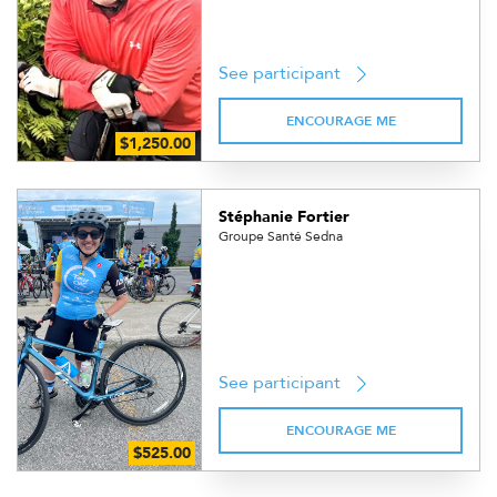
See participant
ENCOURAGE ME
Stéphanie Fortier
Groupe Santé Sedna
See participant
ENCOURAGE ME