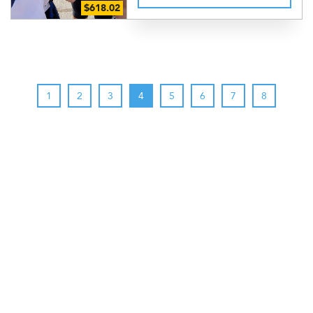
1
2
3
4
5
6
7
8