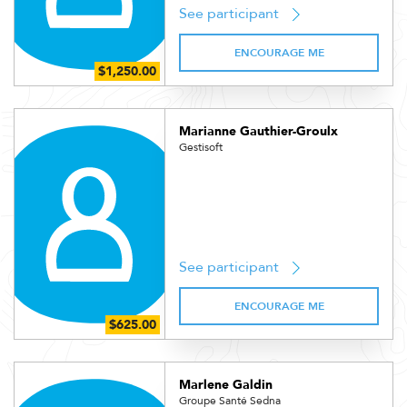
See participant
ENCOURAGE ME
Marianne Gauthier-Groulx
Gestisoft
See participant
ENCOURAGE ME
Marlene Galdin
Groupe Santé Sedna