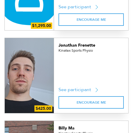
See participant
ENCOURAGE ME
Jonathan Frenette
Kinatex Sports Physio
See participant
ENCOURAGE ME
Billy Ma