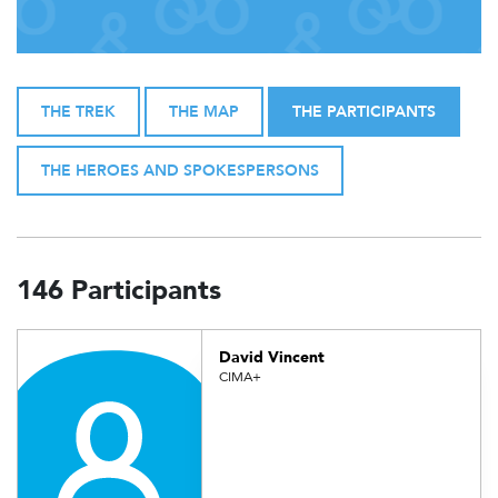
THE TREK
THE MAP
THE PARTICIPANTS
THE HEROES AND SPOKESPERSONS
146 Participants
David Vincent
CIMA+