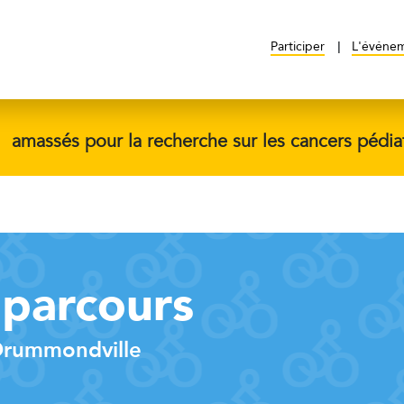
Participer
L'événe
$
amassés pour la recherche sur les cancers pédia
 parcours
 Drummondville