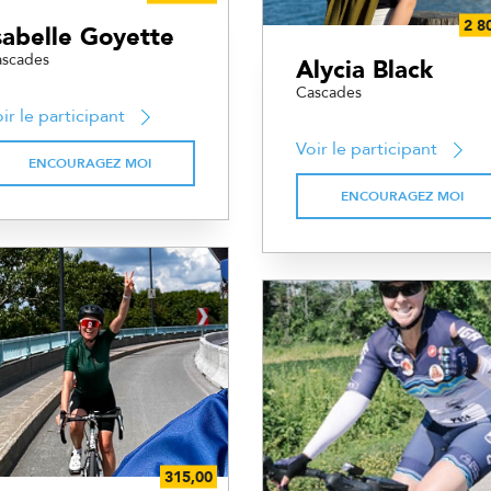
sabelle Goyette
scades
Alycia Black
Cascades
ir le participant
Voir le participant
ENCOURAGEZ MOI
ENCOURAGEZ MOI