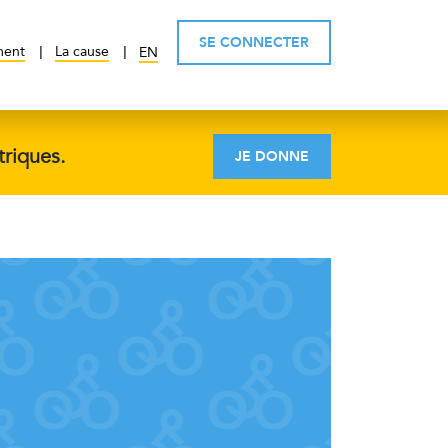
SE CONNECTER
ment
La cause
EN
triques.
JE DONNE