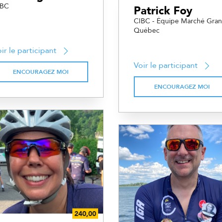
IBC
Patrick Foy
CIBC - Équipe Marché Gra
Québec
ir le participant
Voir le participant
ENCOURAGEZ MOI
ENCOURAGEZ MOI