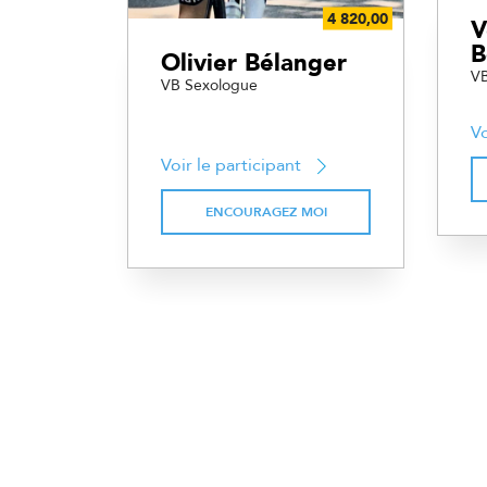
V
B
Olivier Bélanger
VB
VB Sexologue
Vo
Voir le participant
ENCOURAGEZ MOI