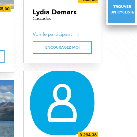
TROUVER
TROUVER
Lydia Demers
UN CYCLISTE
UN CYCLISTE
Cascades
Voir le participant
ENCOURAGEZ MOI