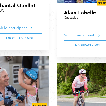
hantal Ouellet
IBC
Alain Labelle
Cascades
ir le participant
Voir le participant
ENCOURAGEZ MOI
ENCOURAGEZ MOI