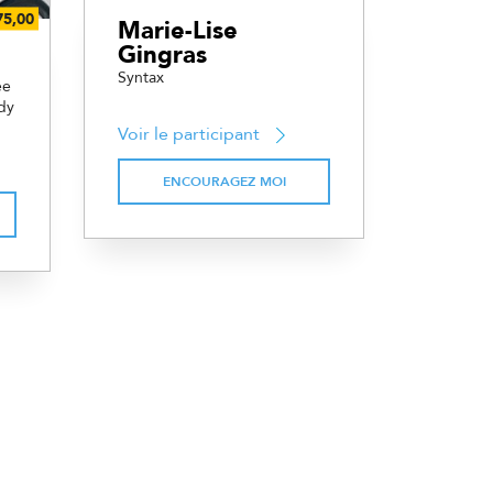
Marie-Lise
Gingras
Syntax
ée
dy
Voir le participant
ENCOURAGEZ MOI