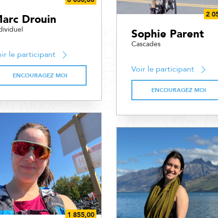
arc Drouin
dividuel
Sophie Parent
Cascades
ir le participant
Voir le participant
ENCOURAGEZ MOI
ENCOURAGEZ MOI