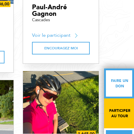
Paul-André
Gagnon
Cascades
Voir le participant
ENCOURAGEZ MOI
FAIRE UN
FAIRE UN
DON
DON
PARTICIPER
PARTICIPER
AU TOUR
AU TOUR