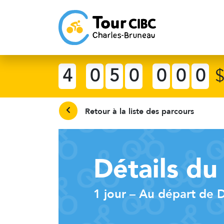
4
0
5
0
0
0
0
Retour à la liste des parcours
Détails du
1 jour – Au départ de