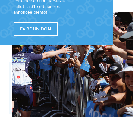
cette 30e édition. Restez à
l'affût, la 31e édition sera
annoncée bientôt!
FAIRE UN DON
4,05 M$
montant net amassé en
2026