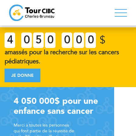
4
0
5
0
0
0
0
$
amassés pour la recherche sur les cancers
pédiatriques.
JE DONNE
4 050 000$ pour une
enfance sans cancer
Merci à toutes les personnes
qui font partie de la réussite de