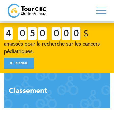
4
0
5
0
0
0
0
$
amassés pour la recherche sur les cancers
pédiatriques.
JE DONNE
Classement