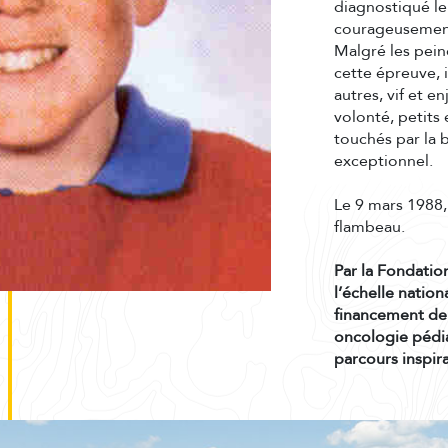
diagnostiqué leu
courageusement
Malgré les pein
cette épreuve, 
autres, vif et e
volonté, petits
touchés par la b
exceptionnel.
Le 9 mars 1988,
flambeau.
Par la Fondatio
l’échelle natio
financement de
oncologie pédia
parcours inspir