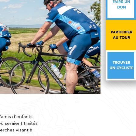
FAIRE UN
FAIRE UN
DON
DON
PARTICIPER
PARTICIPER
AU TOUR
AU TOUR
TROUVER
TROUVER
UN CYCLISTE
UN CYCLISTE
’amis d’enfants
où seraient traités
erches visant à