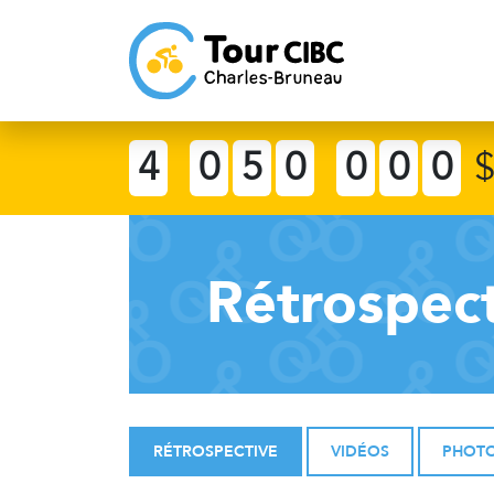
4
0
5
0
0
0
0
Rétrospec
RÉTROSPECTIVE
VIDÉOS
PHOT