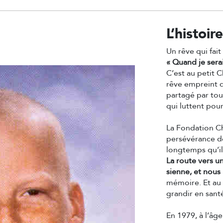
L’histoir
Un rêve qui fa
« Quand je serai
C’est au petit 
rêve empreint 
partagé par tou
qui luttent pour
La Fondation Ch
persévérance de
longtemps qu’il
La route vers un
sienne, et nous
mémoire. Et au 
grandir en sant
En 1979, à l’âge