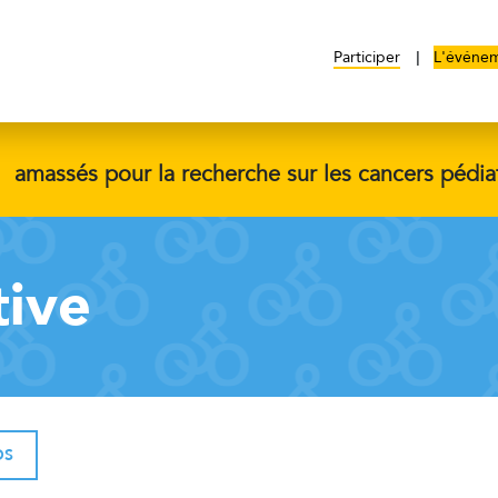
Participer
L'événe
$
amassés pour la recherche sur les cancers pédia
tive
OS