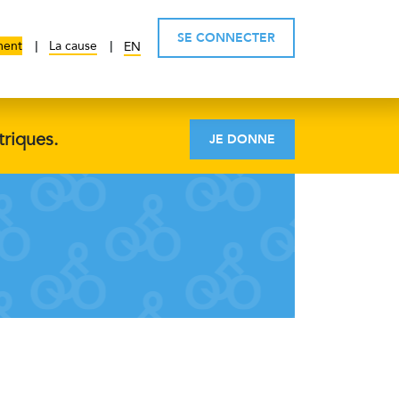
SE CONNECTER
ment
La cause
EN
triques.
JE DONNE