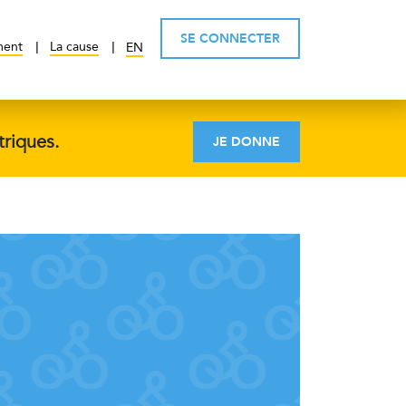
SE CONNECTER
ment
La cause
EN
triques.
JE DONNE