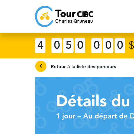
4
0
5
0
0
0
0
Retour à la liste des parcours
Détails du
1 jour – Au départ de