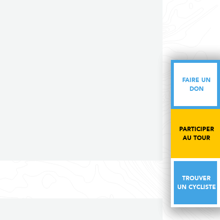
FAIRE UN
FAIRE UN
DON
DON
PARTICIPER
PARTICIPER
AU TOUR
AU TOUR
TROUVER
TROUVER
UN CYCLISTE
UN CYCLISTE