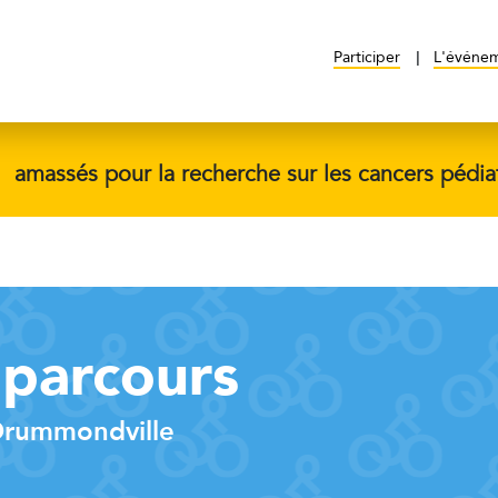
Participer
L'événe
$
amassés pour la recherche sur les cancers pédia
 parcours
 Drummondville