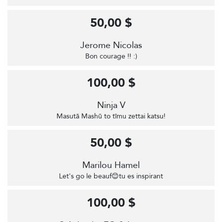
50,00 $
Jerome Nicolas
Bon courage !! :)
100,00 $
Ninja V
Masutā Mashū to tīmu zettai katsu!
50,00 $
Marilou Hamel
Let's go le beauf😊tu es inspirant
100,00 $