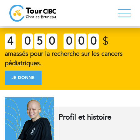
4
0
5
0
0
0
0
$
amassés pour la recherche sur les cancers
pédiatriques.
JE DONNE
Profil et histoire