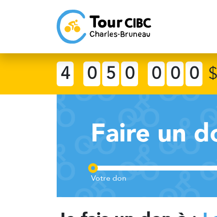
4
0
5
0
0
0
0
Faire un d