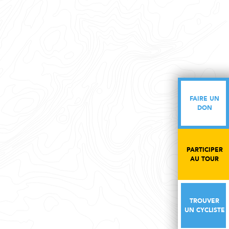
FAIRE UN
FAIRE UN
DON
DON
PARTICIPER
PARTICIPER
AU TOUR
AU TOUR
TROUVER
TROUVER
UN CYCLISTE
UN CYCLISTE