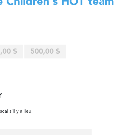
e Children's HOT team
,00 $
500,00 $
r
al s’il y a lieu.