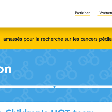
Participer
L'événe
$
amassés pour la recherche sur les cancers pédia
on