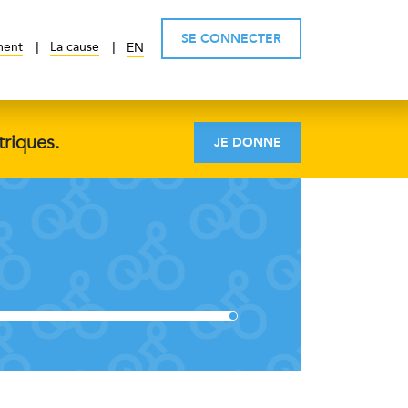
SE CONNECTER
ment
La cause
EN
triques.
JE DONNE