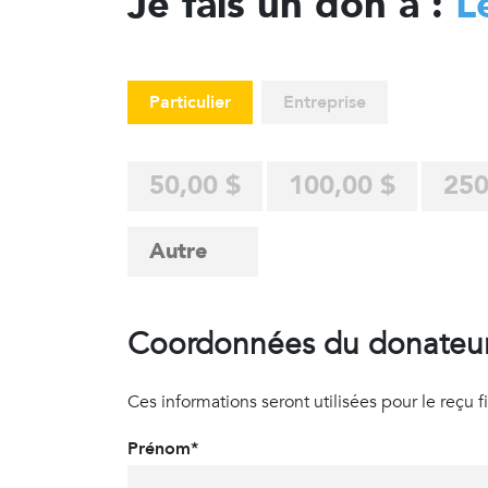
Je fais un don à :
L
Particulier
Entreprise
50,00 $
100,00 $
250
Coordonnées du donateu
Ces informations seront utilisées pour le reçu fisc
Prénom*