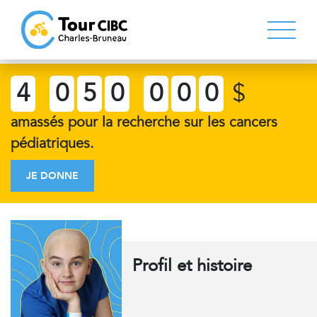
4
0
5
0
0
0
0
$
amassés pour la recherche sur les cancers
pédiatriques.
JE DONNE
Profil et histoire