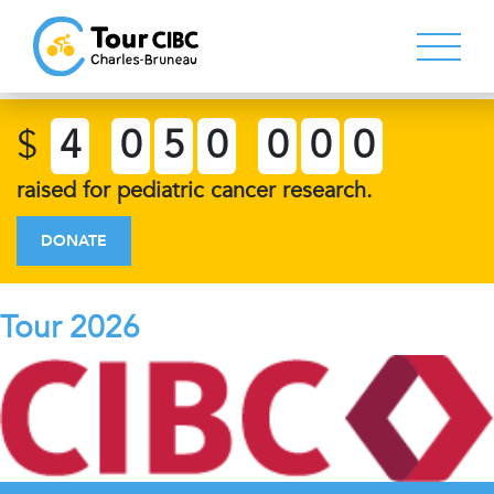
$
4
0
5
0
0
0
0
raised for pediatric cancer research.
DONATE
Tour 2026