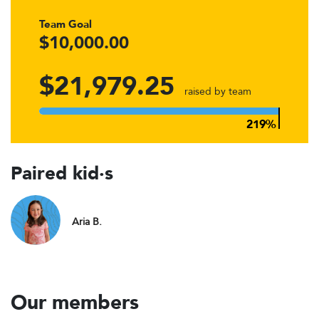
Team Goal
$10,000.00
$21,979.25
raised by team
Paired kid·s
Aria B.
Our members