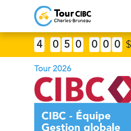
4
0
5
0
0
0
0
Tour 2026
CIBC - Équipe
Gestion globale