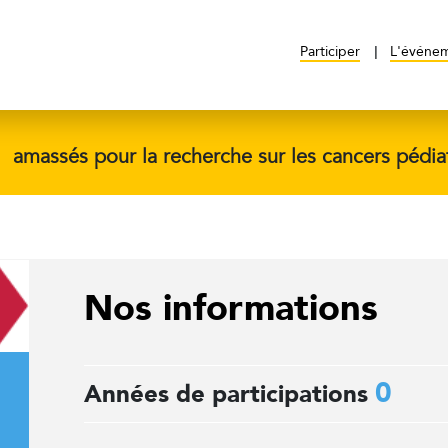
Participer
L'événe
$
amassés pour la recherche sur les cancers pédia
Nos informations
0
Années de participations