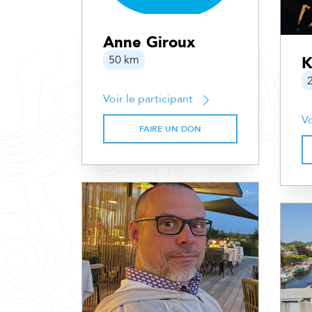
Anne Giroux
50 km
K
Voir le participant
Vo
FAIRE UN DON