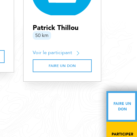
Patrick Thillou
50 km
Voir le participant
FAIRE UN DON
FAIRE UN
FAIRE UN
DON
DON
PARTICIPER
PARTICIPER