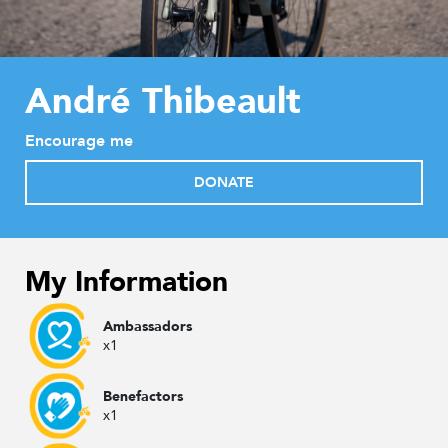
André Thibeault
Encourage me
DONATE
My Information
Ambassadors
x1
Benefactors
x1