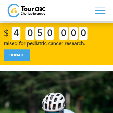
$
4
0
5
0
0
0
0
raised for pediatric cancer research.
DONATE