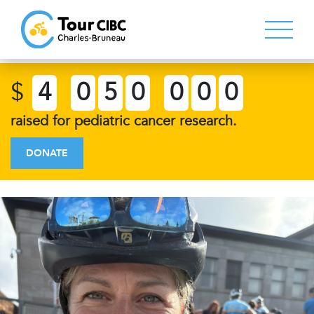
$
4
0
5
0
0
0
0
raised for pediatric cancer research.
DONATE