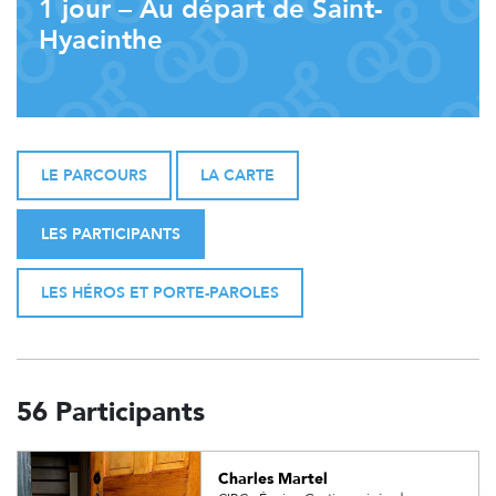
1 jour – Au départ de Saint-
Hyacinthe
LE PARCOURS
LA CARTE
LES PARTICIPANTS
LES HÉROS ET PORTE-PAROLES
56 Participants
Charles Martel