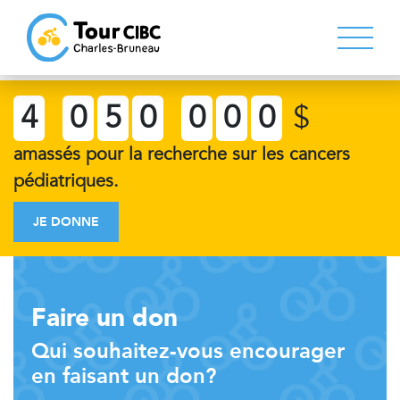
4
0
5
0
0
0
0
$
amassés pour la recherche sur les cancers
pédiatriques.
JE DONNE
Faire un don
Qui souhaitez-vous encourager
en faisant un don?