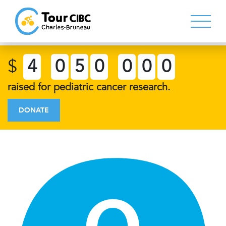
$
4
0
5
0
0
0
0
raised for pediatric cancer research.
DONATE