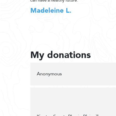
can have a healthy future.
Madeleine L.
My donations
Anonymous