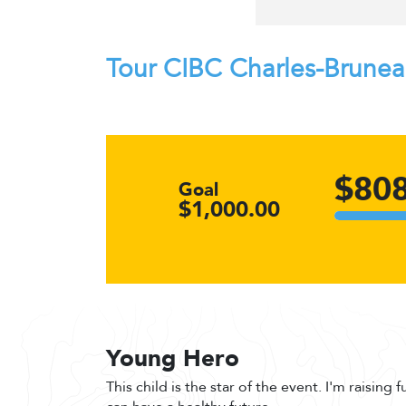
Tour CIBC Charles-Brune
$808
Goal
$1,000.00
Young Hero
This child is the star of the event. I'm raising 