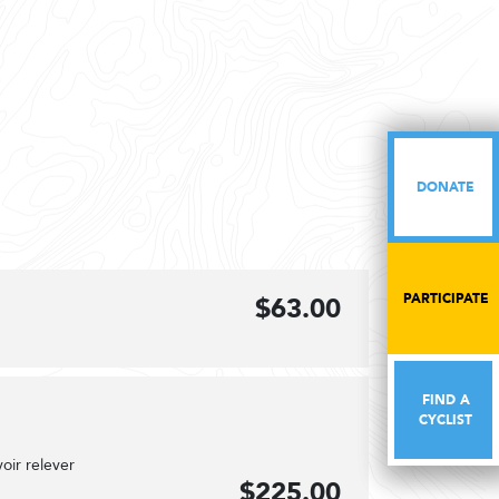
DONATE
DONATE
PARTICIPATE
PARTICIPATE
$63.00
FIND A
FIND A
CYCLIST
CYCLIST
oir relever
$225.00