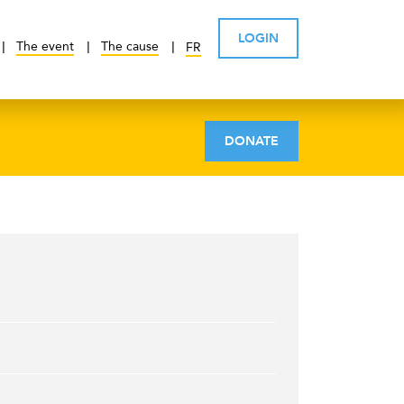
LOGIN
The event
The cause
FR
DONATE