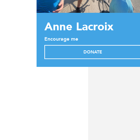
Anne Lacroix
Encourage me
DONATE