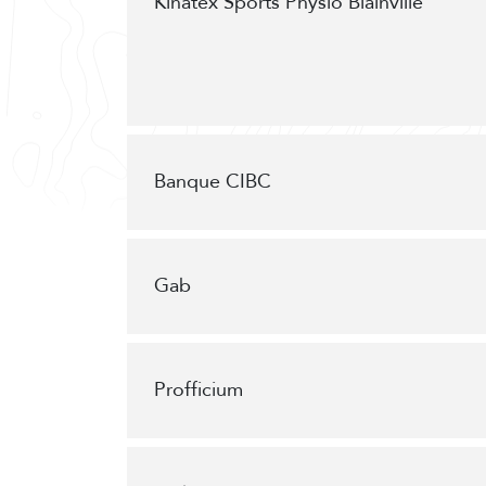
Kinatex Sports Physio Blainville
Banque CIBC
Gab
Profficium