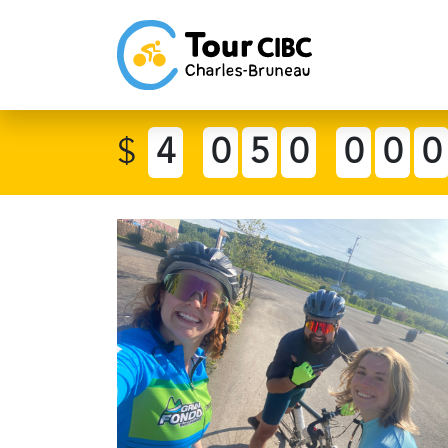
$
4
0
5
0
0
0
0