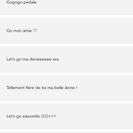
Gogogo pédale
Go mon amie 🤍
Let’s go ma deniseeeee xxx
Tellement fière de toi ma belle Anne !
Let’s go sœurette 🚴🏻‍♀️⚡️⚡️⚡️