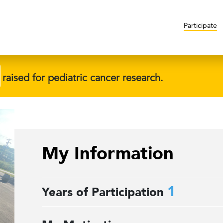
Participate
raised for pediatric cancer research.
My Information
1
Years of Participation