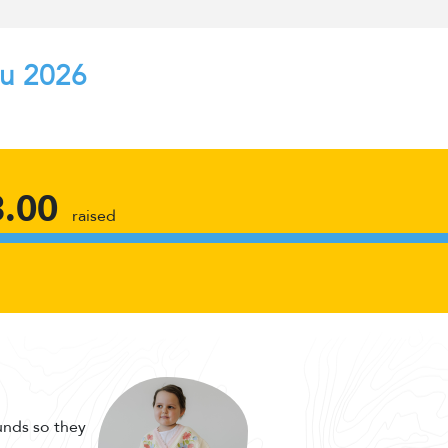
au 2026
.00
raised
funds so they