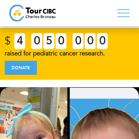
$
4
0
5
0
0
0
0
raised for pediatric cancer research.
DONATE