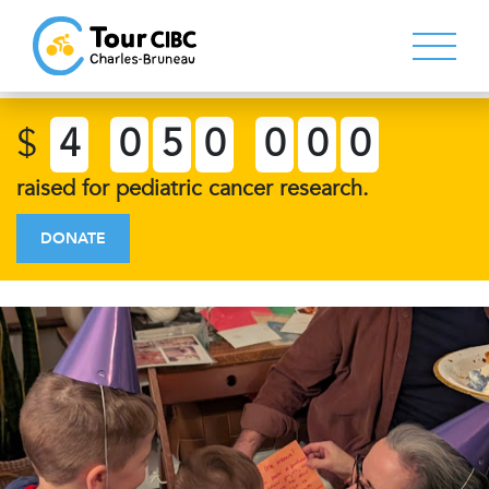
$
4
0
5
0
0
0
0
raised for pediatric cancer research.
DONATE