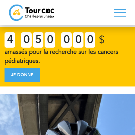
4
0
5
0
0
0
0
$
amassés pour la recherche sur les cancers
pédiatriques.
JE DONNE