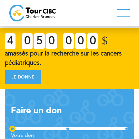
4
0
5
0
0
0
0
$
amassés pour la recherche sur les cancers
pédiatriques.
JE DONNE
Faire un don