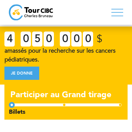
4
0
5
0
0
0
0
$
amassés pour la recherche sur les cancers
pédiatriques.
JE DONNE
Participer au Grand tirage