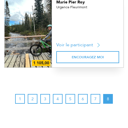
Marie Pier Roy
Urgence Fleurimont
Voir le participant
ENCOURAGEZ MOI
1
2
3
4
5
6
7
8