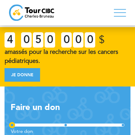
4
0
5
0
0
0
0
$
amassés pour la recherche sur les cancers
pédiatriques.
JE DONNE
Faire un don