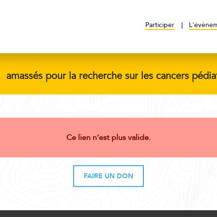
Participer
L'événe
$
amassés pour la recherche sur les cancers pédia
Ce lien n’est plus valide.
FAIRE UN DON