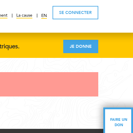
SE CONNECTER
ment
La cause
EN
triques.
JE DONNE
FAIRE UN
FAIRE UN
DON
DON