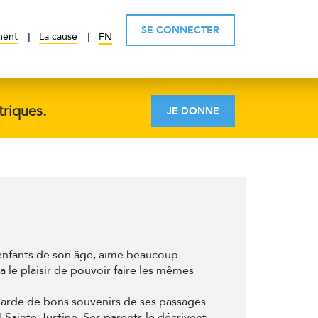
SE CONNECTER
ment
La cause
EN
triques.
JE DONNE
 enfants de son âge, aime beaucoup
a le plaisir de pouvoir faire les mêmes
 garde de bons souvenirs de ses passages
ainte-Justine. Ses parents le décrivent