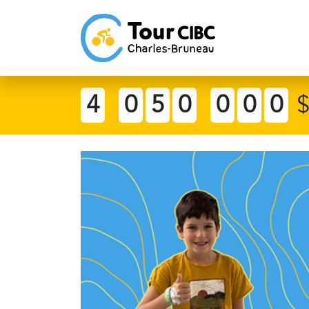
4
0
5
0
0
0
0