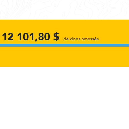
112 101,80 $
de dons amassés