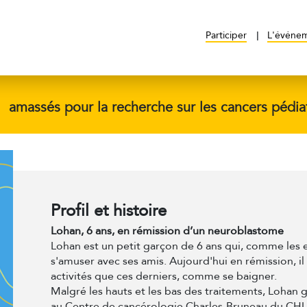
Participer
L'événe
$
amassés pour la recherche sur les cancers pédia
Profil et histoire
Lohan, 6 ans, en rémission d’un neuroblastome
Lohan est un petit garçon de 6 ans qui, comme les
s'amuser avec ses amis. Aujourd'hui en rémission, il 
activités que ces derniers, comme se baigner.
Malgré les hauts et les bas des traitements, Lohan
au Centre de cancérologie Charles-Bruneau du CHU S