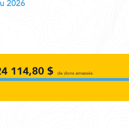
au 2026
24 114,80 $
de dons amassés