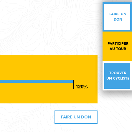
FAIRE UN
FAIRE UN
DON
DON
PARTICIPER
PARTICIPER
AU TOUR
AU TOUR
TROUVER
TROUVER
UN CYCLISTE
UN CYCLISTE
FAIRE UN DON