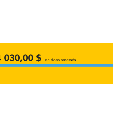
4 030,00 $
de dons amassés