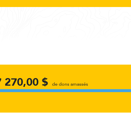
7 270,00 $
de dons amassés