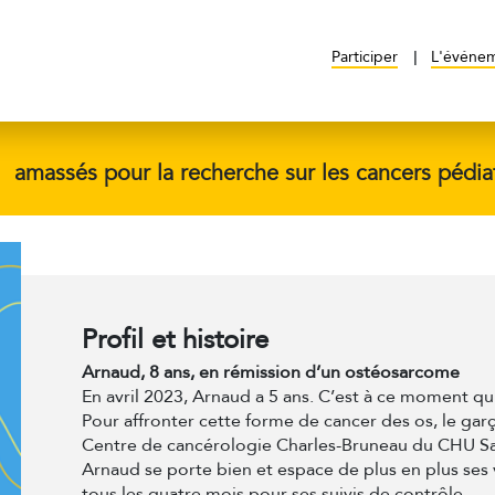
Participer
L'événe
$
amassés pour la recherche sur les cancers pédia
Profil et histoire
Arnaud, 8 ans, en rémission d’un ostéosarcome
En avril 2023, Arnaud a 5 ans. C’est à ce moment qu
Pour affronter cette forme de cancer des os, le gar
Centre de cancérologie Charles-Bruneau du CHU Sai
Arnaud se porte bien et espace de plus en plus ses v
tous les quatre mois pour ses suivis de contrôle.