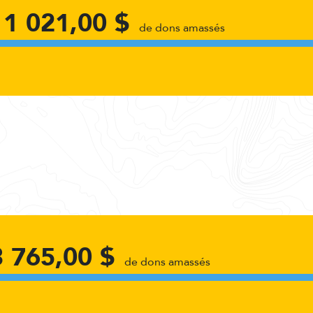
11 021,00 $
de dons amassés
3 765,00 $
de dons amassés