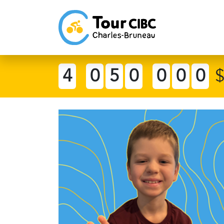
4
0
5
0
0
0
0