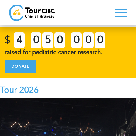
$
4
0
5
0
0
0
0
raised for pediatric cancer research.
DONATE
Tour 2026