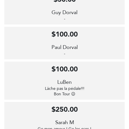
Guy Dorval
-
$100.00
Paul Dorval
-
$100.00
LuBen
Lâche pas la pédale!!!
Bon Tour 😉
$250.00
Sarah M
Go mon amour ! Go les gars !