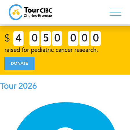
$
4
0
5
0
0
0
0
raised for pediatric cancer research.
DONATE
Tour 2026