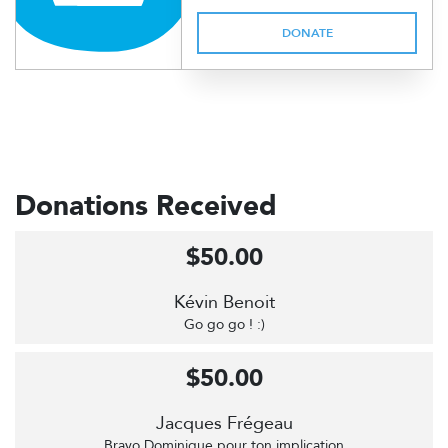
DONATE
Donations Received
$50.00
Kévin Benoit
Go go go ! :)
$50.00
Jacques Frégeau
Bravo Dominique pour ton implication