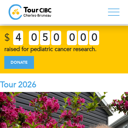
$
4
0
5
0
0
0
0
raised for pediatric cancer research.
DONATE
Tour 2026