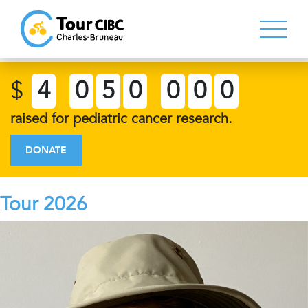
$
4
0
5
0
0
0
0
raised for pediatric cancer research.
DONATE
Tour 2026