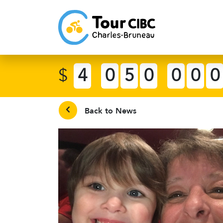
$
4
0
5
0
0
0
0
Back to News