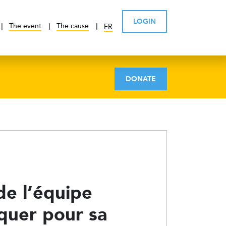
LOGIN
The event
The cause
FR
DONATE
de l’équipe
iquer pour sa