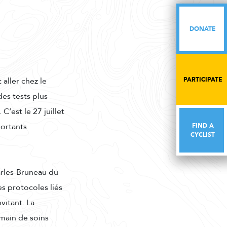
DONATE
DONATE
PARTICIPATE
PARTICIPATE
aller chez le
es tests plus
’est le 27 juillet
portants
FIND A
FIND A
CYCLIST
CYCLIST
harles-Bruneau du
s protocoles liés
vitant. La
main de soins