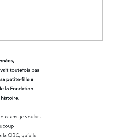
années,
ait toutefois pas
a petite-fille a
de la Fondation
histoire.
eux ans, je voulais
eaucoup
 la CIBC, qu’elle