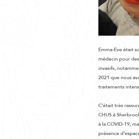
Emma-Eve était so
médecin pour des 
invasifs, notammen
2021 que nous avo
traitements intens
C’était très rassu
CHUS à Sherbrooke
à la COVID-19, mais
présence d’espace