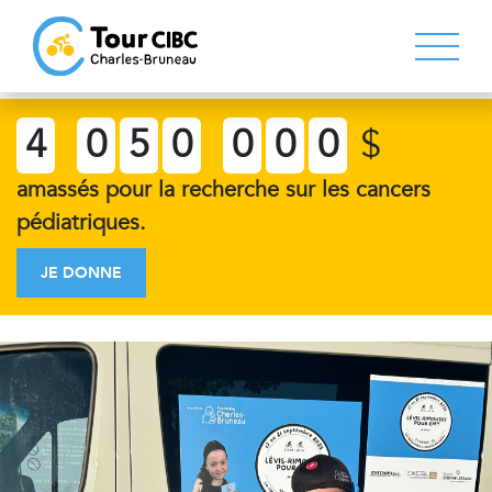
4
0
5
0
0
0
0
$
amassés pour la recherche sur les cancers
pédiatriques.
JE DONNE