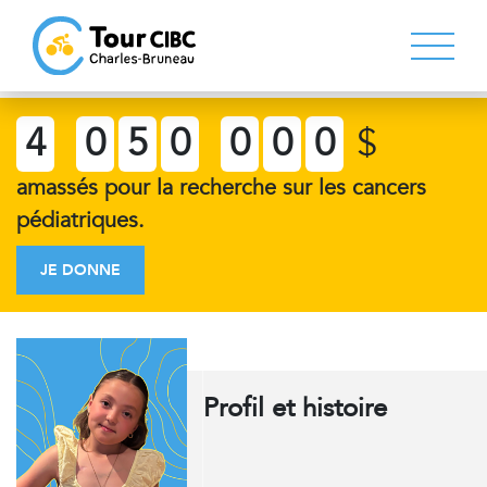
4
0
5
0
0
0
0
$
amassés pour la recherche sur les cancers
pédiatriques.
JE DONNE
Profil et histoire