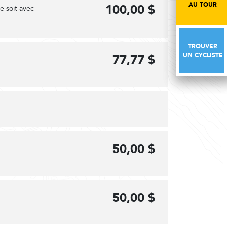
AU TOUR
AU TOUR
100,00 $
ce soit avec
TROUVER
TROUVER
UN CYCLISTE
UN CYCLISTE
77,77 $
50,00 $
50,00 $