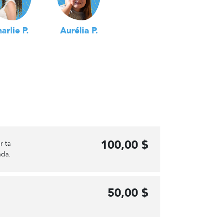
arlie P.
Aurélia P.
100,00 $
r ta
nda.
50,00 $