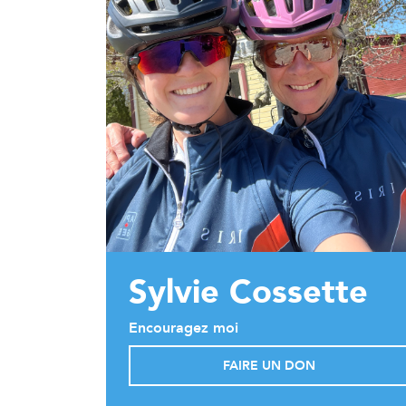
Sylvie Cossette
Encouragez moi
FAIRE UN DON