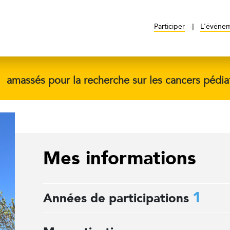
Participer
L'événe
$
amassés pour la recherche sur les cancers pédia
Mes informations
1
Années de participations