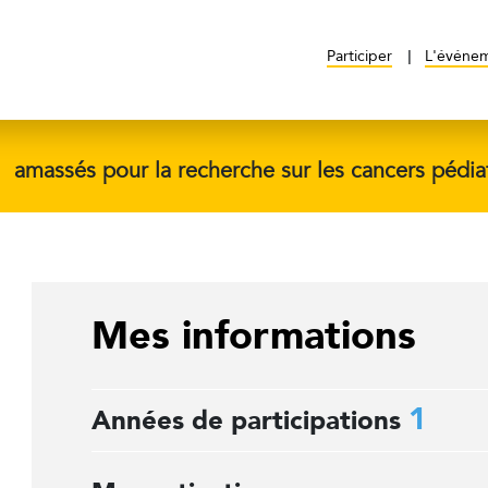
Participer
L'événe
$
amassés pour la recherche sur les cancers pédia
Mes informations
1
Années de participations