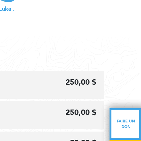
Luka .
250,00 $
250,00 $
FAIRE UN
FAIRE UN
DON
DON