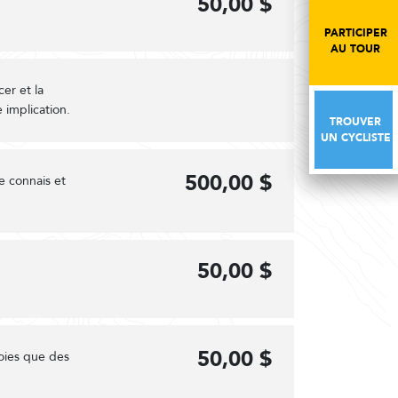
50,00 $
PARTICIPER
PARTICIPER
AU TOUR
AU TOUR
cer et la
 implication.
TROUVER
TROUVER
UN CYCLISTE
UN CYCLISTE
500,00 $
je connais et
50,00 $
50,00 $
voies que des