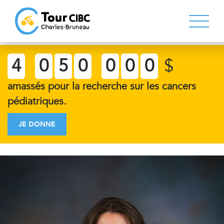
4
0
5
0
0
0
0
$
amassés pour la recherche sur les cancers
pédiatriques.
JE DONNE