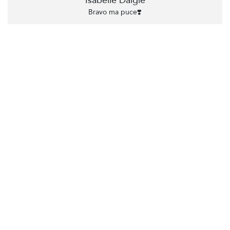
Isabelle Daigle
Bravo ma puce❣️