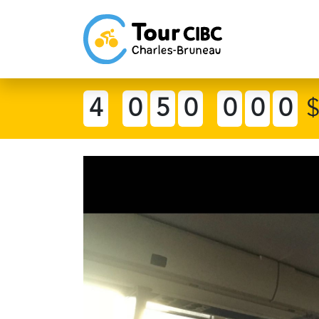
4
0
5
0
0
0
0