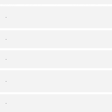
-
-
-
-
-