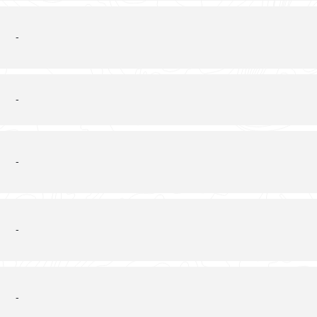
-
-
-
-
-