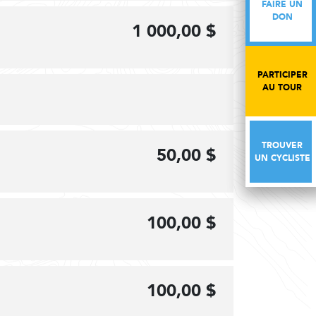
FAIRE UN
FAIRE UN
DON
DON
1 000,00 $
PARTICIPER
PARTICIPER
AU TOUR
AU TOUR
TROUVER
TROUVER
50,00 $
UN CYCLISTE
UN CYCLISTE
100,00 $
100,00 $