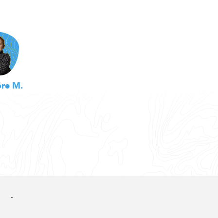
re M.
-