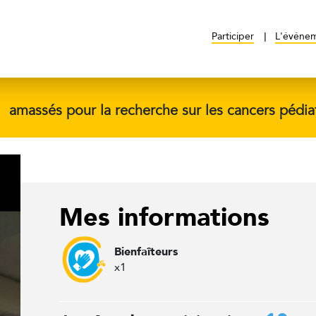
Participer
L'événe
$
amassés pour la recherche sur les cancers pédia
Mes informations
Bienfaîteurs
x1