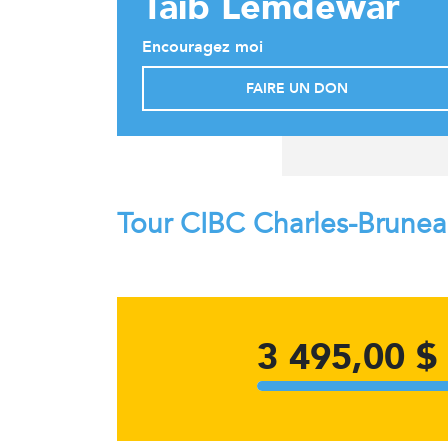
Taib Lemdewar
Encouragez moi
FAIRE UN DON
Tour CIBC Charles-Brune
3 495,00 $