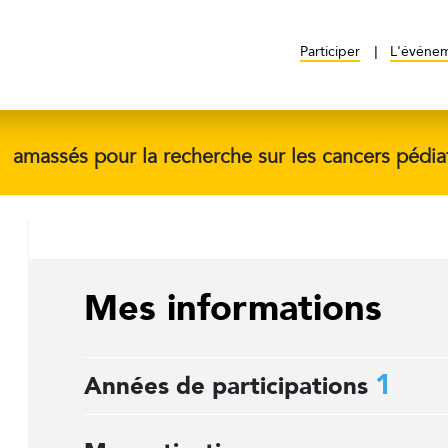
Participer
L'événe
$
amassés pour la recherche sur les cancers pédia
Mes informations
1
Années de participations