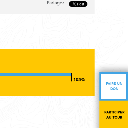
Partagez :
FAIRE UN
FAIRE UN
DON
DON
PARTICIPER
PARTICIPER
AU TOUR
AU TOUR