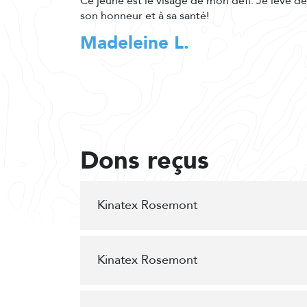
Ce jeune est le visage de mon défi. Je lève d
son honneur et à sa santé!
Madeleine L.
Dons reçus
Kinatex Rosemont
Kinatex Rosemont