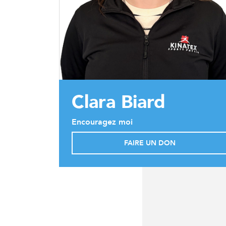
Clara Biard
Encouragez moi
FAIRE UN DON