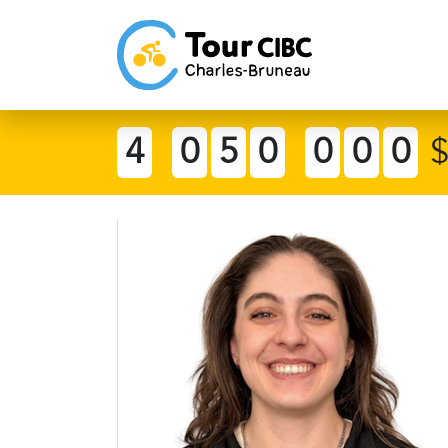
4
0
5
0
0
0
0