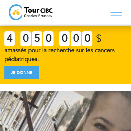
4
0
5
0
0
0
0
$
amassés pour la recherche sur les cancers
pédiatriques.
JE DONNE