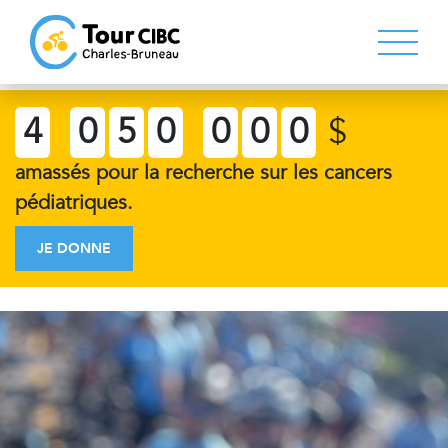
4
0
5
0
0
0
0
$
amassés pour la recherche sur les cancers
pédiatriques.
JE DONNE