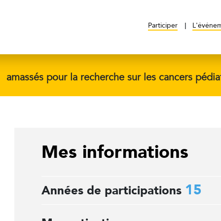
Participer
L'événe
$
amassés pour la recherche sur les cancers pédia
Mes informations
15
Années de participations