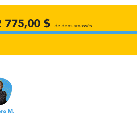
2 775,00 $
de dons amassés
re M.