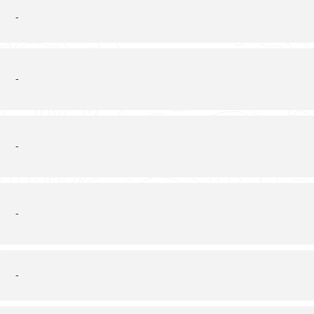
-
-
-
-
-