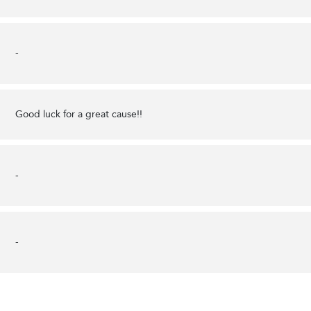
-
Good luck for a great cause!!
-
-