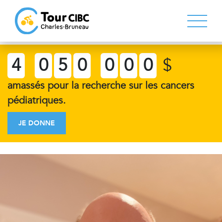
4
0
5
0
0
0
0
$
amassés pour la recherche sur les cancers
pédiatriques.
JE DONNE