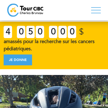
4
0
5
0
0
0
0
$
amassés pour la recherche sur les cancers
pédiatriques.
JE DONNE