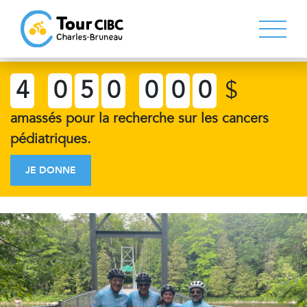
4
0
5
0
0
0
0
$
amassés pour la recherche sur les cancers
pédiatriques.
JE DONNE