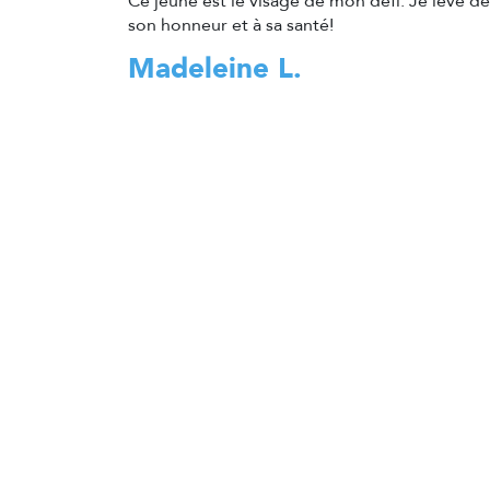
Ce jeune est le visage de mon défi. Je lève d
son honneur et à sa santé!
Madeleine L.