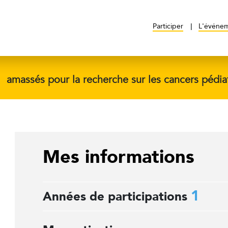
Participer
L'événe
$
amassés pour la recherche sur les cancers pédia
Mes informations
1
Années de participations