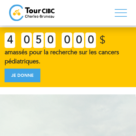
4
0
5
0
0
0
0
$
amassés pour la recherche sur les cancers
pédiatriques.
JE DONNE