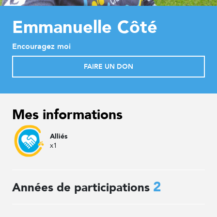
Emmanuelle Côté
Encouragez moi
FAIRE UN DON
Mes informations
Alliés
x1
2
Années de participations