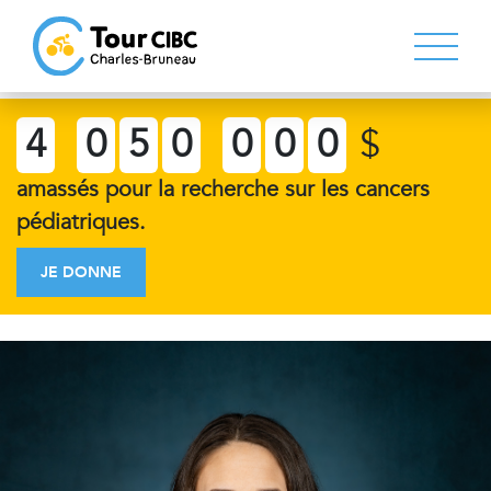
4
0
5
0
0
0
0
$
amassés pour la recherche sur les cancers
pédiatriques.
JE DONNE