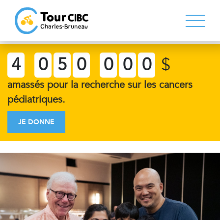
4
0
5
0
0
0
0
$
amassés pour la recherche sur les cancers
pédiatriques.
JE DONNE